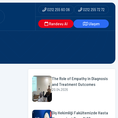
0212 255 60 06
0212 255 72 72
Randevu Al
Ulaşım
The Role of Empathy in Diagnosis
and Treatment Outcomes
20.04.2026
Diş Hekimliği Fakültemizde Hasta