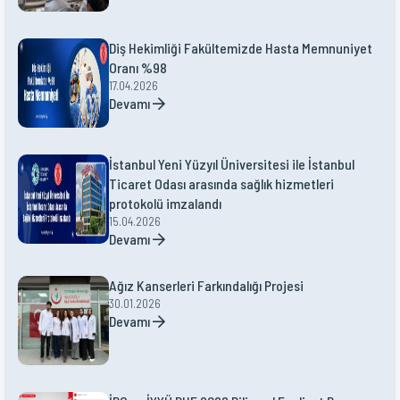
Diş Hekimliği Fakültemizde Hasta Memnuniyet
Oranı %98
17.04.2026
Devamı
İstanbul Yeni Yüzyıl Üniversitesi ile İstanbul
Ticaret Odası arasında sağlık hizmetleri
protokolü imzalandı
15.04.2026
Devamı
Ağız Kanserleri Farkındalığı Projesi
30.01.2026
Devamı