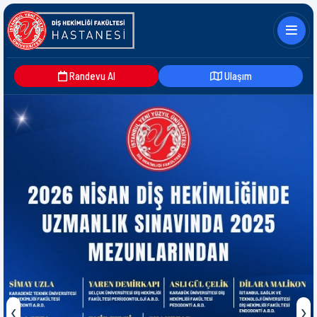
Randevu Al
Ulaşım
‹
›