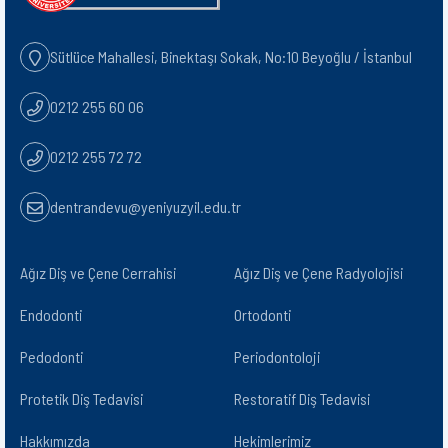
Sütlüce Mahallesi, Binektaşı Sokak, No:10 Beyoğlu / İstanbul
0212 255 60 06
0212 255 72 72
dentrandevu@yeniyuzyil.edu.tr
Ağız Diş ve Çene Cerrahisi
Ağız Diş ve Çene Radyolojisi​
Endodonti
Ortodonti
Pedodonti
Periodontoloji
Protetik Diş Tedavisi
Restoratif Diş Tedavisi
Hakkımızda
Hekimlerimiz