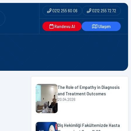
0212 255 60 06
0212 255 72 72
Randevu Al
Ulaşım
The Role of Empathy in Diagnosis
and Treatment Outcomes
20.04.2026
Diş Hekimliği Fakültemizde Hasta