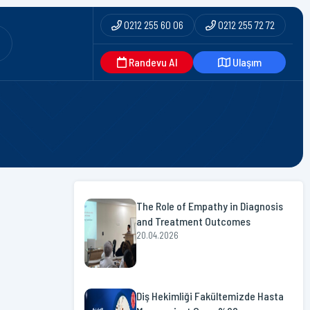
0212 255 60 06
0212 255 72 72
Randevu Al
Ulaşım
The Role of Empathy in Diagnosis
and Treatment Outcomes
20.04.2026
Diş Hekimliği Fakültemizde Hasta