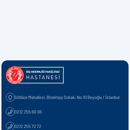
Sütlüce Mahallesi, Binektaşı Sokak, No:10 Beyoğlu / İstanbul
0212 255 60 06
0212 255 72 72